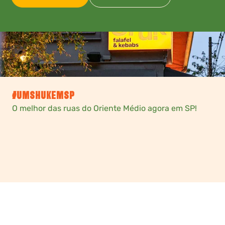
#UMSHUKEMSP
O melhor das ruas do Oriente Médio agora em SP!
Slide 2 of 3.